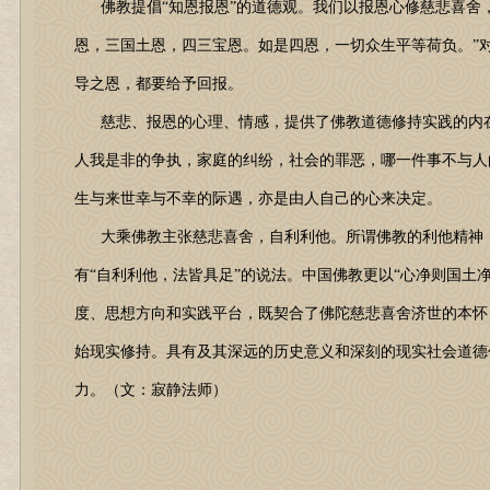
佛教提倡“知恩报恩”的道德观。我们以报恩心修慈悲喜舍，
恩，三国土恩，四三宝恩。如是四恩，一切众生平等荷负。”
导之恩，都要给予回报。
慈悲、报恩的心理、情感，提供了佛教道德修持实践的内在
人我是非的争执，家庭的纠纷，社会的罪恶，哪一件事不与人
生与来世幸与不幸的际遇，亦是由人自己的心来决定。
大乘佛教主张慈悲喜舍，自利利他。所谓佛教的利他精神，即
有“自利利他，法皆具足”的说法。中国佛教更以“心净则国土
度、思想方向和实践平台，既契合了佛陀慈悲喜舍济世的本怀
始现实修持。具有及其深远的历史意义和深刻的现实社会道德
力。（文：寂静法师）