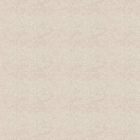
古岩寺观音圣像开光法会现场
春节祈福