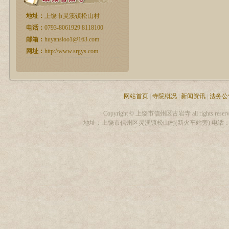
古岩寺观音圣像开光法会现场
地址：
上饶市灵溪镇松山村
电话：
0793-8061929 8118100
邮箱：
huyansioo1@163.com
网址：
http://www.srgys.com
古岩寺观音圣像开光法会现场
网站首页
|
寺院概况
|
新闻资讯
|
法务公
Copyright © 上饶市信州区古岩寺 all rights
地址：上饶市信州区灵溪镇松山村(新火车站旁) 电话：13319306255
古岩寺观音圣像开光法会现场
古岩寺观音圣像开光法会现场