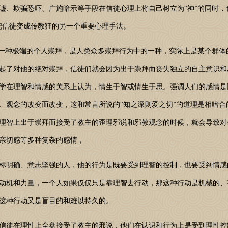
欺骗恐吓、广施暗示等手段在信徒心理上将自己树立为“神”的同时，
把信徒变成传教狂的另一个重要心理手法。
一种极端的个人崇拜，是人类众多崇拜行为中的一种，实际上是某个群体
起了对他的绝对崇拜，信徒们就会因为出于崇拜而丧失独立的自主意识和
学在理智和情感的关系上认为，情生于智或情生于思。强调人们的感情是
、观念的改变而改变，这和常言所说的“知之深则爱之切”的道理是相暗合
理智上出于崇拜而接受了教主的歪理邪说和邪教观念的时候，就会导致对
亲切感等多种复杂的感情，
明确、意志坚强的人，他的行为是既要受到理智的控制，也要受到情感
动机和力量，一个人如果仅仅只是靠理智去行动，那这种行动是机械的、
这种行动又是盲目的和难以持久的。
徒在理性上全盘接受了教主的邪说，他们在认识和行为上是受到理性控