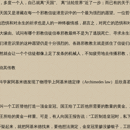
，多度一个人，自己就离“天国”、 离“法轮世界”近了一步；而已有的关
天国又是潜藏在每一个邪教信徒潜意识中的一个最为强烈的愿望。一位哲
的恐惧和对永生的祈求也是人的一种终极情感，易言之，对死亡的恐惧和
大缘由。试问有哪个邪教信徒信奉邪教最终不是为了逃脱死亡、寻求永生
们潜意识里的这种愿望仍是十分强烈的。各路邪教教主就是抓住了信徒们
然就会让一个个信徒都像上足了发条的机械人，不知疲劳地去传播邪教，
推动其传教
家阿基米德发现了物理学上阿基米德定律（Archimedes law）后欣
一个工匠替他打造一顶金皇冠。国王给了工匠他所需要的数量的黄金。
王所给的黄金一样重。可是，有人向国王报告说：“工匠制造皇冠时，私
怀疑起来，就把阿基米德找来，要他想法测定，金皇冠里掺没掺银子，工