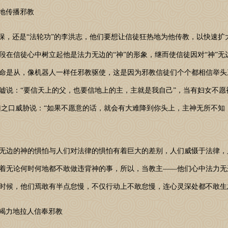
化地传播邪教
，还是“法轮功”的李洪志，他们要想让信徒狂热地为他传教，以快速扩
段在信徒心中树立起他是法力无边的“神”的形象，继而使信徒因对“神”
命是从，像机器人一样任邪教驱使，这是因为邪教信徒们个个都相信举头三
嘘说：“要信天上的父，也要信地上的主，主就是我自己”，当有妇女不愿被
帮凶之口威胁说：“如果不愿意的话，就会有大难降到你头上，主神无所不
边的神的惧怕与人们对法律的惧怕有着巨大的差别，人们威慑于法律，
着无论何时何地都不敢做违背神的事，所以，当教主——他们心中法力无
时候，他们焉敢有半点怠慢，不仅行动上不敢怠慢，连心灵深处都不敢生
禅精竭力地拉人信奉邪教