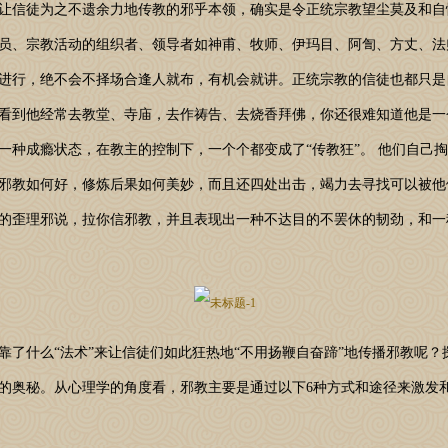
信徒为之不遗余力地传教的邪乎本领，确实是令正统宗教望尘莫及和自
员、宗教活动的组织者、领导者如神甫、牧师、伊玛目、阿訇、方丈、法
进行，绝不会不择场合逢人就布，有机会就讲。正统宗教的信徒也都只是
看到他经常去教堂、寺庙，去作祷告、去烧香拜佛，你还很难知道他是一
一种成瘾状态，在教主的控制下，一个个都变成了“传教狂”。 他们自己
邪教如何好，修炼后果如何美妙，而且还四处出击，竭力去寻找可以被他
的歪理邪说，拉你信邪教，并且表现出一种不达目的不罢休的韧劲，和一
什么“法术”来让信徒们如此狂热地“不用扬鞭自奋蹄”地传播邪教呢？
的奥秘。从心理学的角度看，邪教主要是通过以下6种方式和途径来激发