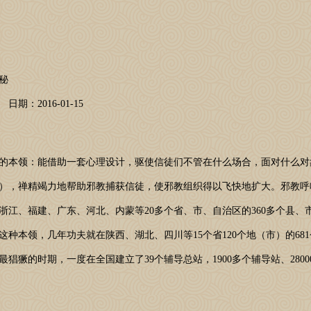
秘
：2016-01-15
本领：能借助一套心理设计，驱使信徒们不管在什么场合，面对什么对
），禅精竭力地帮助邪教捕获信徒，使邪教组织得以飞快地扩大。邪教呼
浙江、福建、广东、河北、内蒙等20多个省、市、自治区的360多个县、
种本领，几年功夫就在陕西、湖北、四川等15个省120个地（市）的68
猖獗的时期，一度在全国建立了39个辅导总站，1900多个辅导站、2800