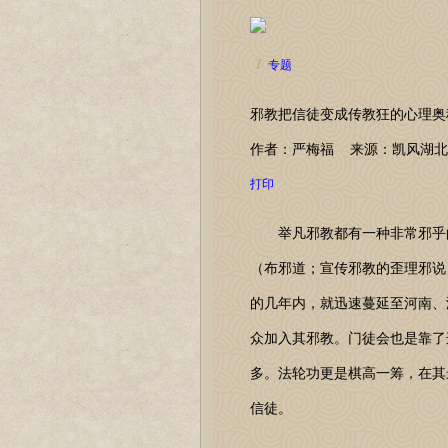
/
专题
邪教把信徒变成传教狂的心理奥
作者：严梅福 来源：凯风湖北 日期
打印
举凡邪教都有一种非常邪乎的
（布邪道；宣传邪教的歪理邪说
的几年内，就迅速蔓延至河南、
众加入其邪教。门徒会也是靠了这
多。法轮功更是棋高一筹，在其最
信徒。