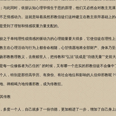
；与此同时，依据认知心理学情生于思的原理，他们又必然会对教主充满
不乏情感动力。这就意味着虽然邪教信徒们这种建立在教主崇拜基础上的
是受到了理智和情感双重力量支配的。
之于单纯理性或情感的驱动力的心理能量要大得多，它使信徒在理性上
教主在心理活动与行为上都舍命相随，心甘情愿地将全部财产、身体乃至
邪教教理教义，去救赎世人，把传教和“弘法”说成是“功德无量”“史前大
是每一位修炼者为己任的” 的时候，又有哪一个忠实的邪教信徒不会像中
个人，特别是那些高学历、有身份、有社会地位和影响的人信仰邪教呢？
地、禅精竭力地传播邪教，成为传教狂。
使其传教
多度一个人，自己就多了一份功德，更加精进了一步，增加了自己身上