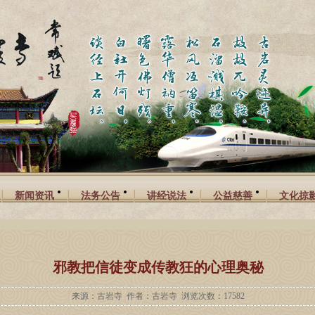
新闻资讯
法务公告
讲经说法
公益慈善
文化掠
邪教把信徒变成传教狂的心理奥秘
来源：古岩寺 作者：古岩寺 浏览次数：17582