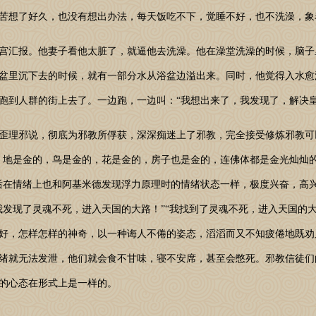
苦想了好久，也没有想出办法，每天饭吃不下，觉睡不好，也不洗澡，象
汇报。他妻子看他太脏了，就逼他去洗澡。他在澡堂洗澡的时候，脑子
盆里沉下去的时候，就有一部分水从浴盆边溢出来。同时，他觉得入水愈
跑到人群的街上去了。一边跑，一边叫：“我想出来了，我发现了，解决皇
理邪说，彻底为邪教所俘获，深深痴迷上了邪教，完全接受修炼邪教可
，地是金的，鸟是金的，花是金的，房子也是金的，连佛体都是金光灿灿的
后在情绪上也和阿基米德发现浮力原理时的情绪状态一样，极度兴奋，高
我发现了灵魂不死，进入天国的大路！”“我找到了灵魂不死，进入天国的
好，怎样怎样的神奇，以一种诲人不倦的姿态，滔滔而又不知疲倦地既劝
绪就无法发泄，他们就会食不甘味，寝不安席，甚至会憋死。邪教信徒们
的心态在形式上是一样的。