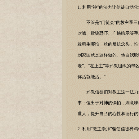
1. 利用“神”的法力让信徒自动
不管是“门徒会”的教主季三保
吹嘘、欺骗恐吓、广施暗示等手
敢萌生哪怕一丝的反抗念头，惟
刘家国就是这样做的。他自我吹
老”、“在上主”等邪教组织的
你活就能活。”
邪教信徒们对教主这一法力无
事；但出于对神的惧怕，则意味
世人，提升自己的心性和德行的
2. 利用“教主崇拜”驱使信徒