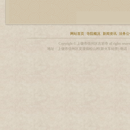
网站首页
|
寺院概况
|
新闻资讯
|
法务公
Copyright © 上饶市信州区古岩寺 all rights
地址：上饶市信州区灵溪镇松山村(新火车站旁) 电话：13319306255